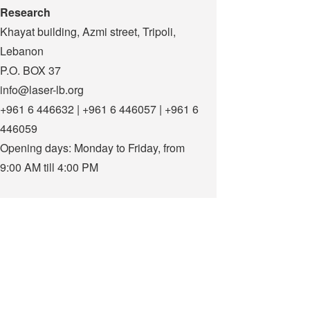
Research
Khayat building, Azmi street, Tripoli,
Lebanon
P.O. BOX 37
info@laser-lb.org
+961 6 446632 | +961 6 446057 | +961 6
446059
Opening days: Monday to Friday, from
9:00 AM till 4:00 PM