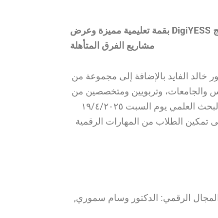
الجمعية اللبنانية لدعم البحث العلمي تختتم برنامج DigiYESS بقمة تعليمية مميزة وعرض
مشاريع الفرق المتأهلة
تور خالد الفايد بالإضافة إلى مجموعة من
رس والجامعات، وتربويين ومتخصصين من
مختلف المجالات، اختتمت الجمعية اللبنانية لدعم البحث العلمي يوم السبت ١٩/٤/٢٠٢٥
برنامج DigiYESS – لطلاب من المهارات الرقمية
المجال الرقمي: الدكتور وسام سموري